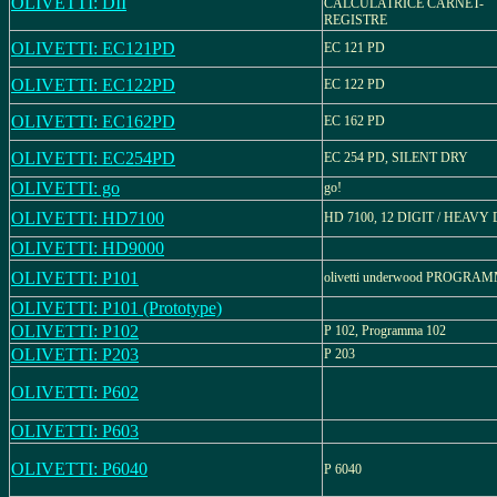
OLIVETTI: DII
CALCULATRICE CARNET-
REGISTRE
OLIVETTI: EC121PD
EC 121 PD
OLIVETTI: EC122PD
EC 122 PD
OLIVETTI: EC162PD
EC 162 PD
OLIVETTI: EC254PD
EC 254 PD, SILENT DRY
OLIVETTI: go
go!
OLIVETTI: HD7100
HD 7100, 12 DIGIT / HEAVY
OLIVETTI: HD9000
OLIVETTI: P101
olivetti underwood PROGRA
OLIVETTI: P101 (Prototype)
OLIVETTI: P102
P 102, Programma 102
OLIVETTI: P203
P 203
OLIVETTI: P602
OLIVETTI: P603
OLIVETTI: P6040
P 6040