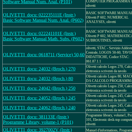
Software Manual Num. Anal. (P101)
COMPUTER PROGRAMMA 1
olivetti
BASIC SOFTWARE MANUAL
OLIVETTI_docu: 022235111E (Instr.)
Olivetti P 602, NUMERICAL
Basic Software Manual Num. Anal. (P602)
ANALYSES, olivetti
BASIC SOFTWARE MANUAL
OLIVETTI_docu: 022241101E (Instr.)
Olivetti P 602, MATHEMATIC
Basic Software Manual Math. Subs. (P602)
SUBROUTINES, olivetti
olivetti, STAC - Servizio Addes
Centrale, LOGOS 50-60, TAV
OLIVETTI_docu: 0618711 (Service) 50,60
DIDATTICHE, Codice STAC:
061.87.1.1
Olivetti calcolo Logos 270, Calco
OLIVETTI_docu: 24032 (Broch.) 270
elettronica scriventi da tavolo
Olivetti calcolo Logos 80, M
OLIVETTI_docu: 24032 (Broch.) 80
DA CALCOLO PROGRAMMA
Olivetti calcolo Logos 250, Calco
OLIVETTI_docu: 24042 (Broch.) 250
elettronica scriventi da tavolo
Olivetti calcolo Logos 245, Calco
OLIVETTI_docu: 24052 (Broch.) 245
elettronica scriventi da tavolo
Olivetti calcolo Logos 245, Calco
OLIVETTI_docu: 24062 (Broch.) 240
elettronica scriventi da tavolo
Programme library, volume1, P
OLIVETTI_docu: 381133E (Instr.)
101, Electronic desk-top compute
Programme Library, volume-1 (P101)
olivetti
OLIVETTI_docu: 3927002V (Instr.)
Manuel d'informations, Program