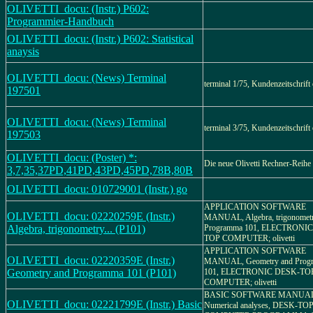
OLIVETTI_docu: (Instr.) P602:
Programmier-Handbuch
OLIVETTI_docu: (Instr.) P602: Statistical
anaysis
OLIVETTI_docu: (News) Terminal
terminal 1/75, Kundenzeitschrift o
197501
OLIVETTI_docu: (News) Terminal
terminal 3/75, Kundenzeitschrift o
197503
OLIVETTI_docu: (Poster) *:
Die neue Olivetti Rechner-Reihe
3,7,35,37PD,41PD,43PD,45PD,78B,80B
OLIVETTI_docu: 010729001 (Instr.) go
APPLICATION SOFTWARE
OLIVETTI_docu: 02220259E (Instr.)
MANUAL, Algebra, trigonomet
Algebra, trigonometry... (P101)
Programma 101, ELECTRONI
TOP COMPUTER; olivetti
APPLICATION SOFTWARE
OLIVETTI_docu: 02220359E (Instr.)
MANUAL, Geometry and Prog
Geometry and Programma 101 (P101)
101, ELECTRONIC DESK-TO
COMPUTER; olivetti
BASIC SOFTWARE MANUAL
OLIVETTI_docu: 02221799E (Instr.) Basic
Numerical analyses, DESK-TO