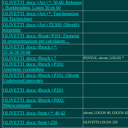
OLIVETTI_docu: (Art.) *: 50,60: Rekenen
- Boekhouding, Logos 50 en 60
OLIVETTI_docu: (Art.) *: Taucheranzug
für Tischrechner
OLIVETTI_docu: (Art.) TE300: Olivetti's
teleprinter
OLIVETTI_docu: (Book) P101: Elementi
di programmazione per calcolatore…
OLIVETTI_docu: (Broch.) *:
55,56,58,59,68
OLIVETTI_docu: (Broch.) 7
PENTAX, olivetti, LOGOS 7
OLIVETTI_docu: (Broch.) P101:
Algemene voorstelling
OLIVETTI_docu: (Broch.) P101: Olivetti
Underwood innovates
OLIVETTI_docu: (Broch.) P203
OLIVETTI_docu: (Broch.) P602:
Mikrocomputer
OLIVETTI_docu: (Instr.) *: 40,42
olivetti, LOGOS 40, LOGOS 42
OLIVETTI_docu: (Instr.) 250
OLIVETTI LOGOS 250