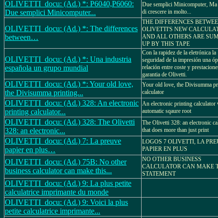
OLIVETTI_docu: (Ad.) *: P6040,P6060:
Due semplici Minicomputer, Ma 
Due semplici Minicomputer...
di crescere in molto...
THE DIFFERENCES BETWE
OLIVETTI_docu: (Ad.) *: The differences
OLIVETTI'S NEW CALCULA
between…
AND ALL OTHERS ARE SU
UP BY THIS TAPE
Con la rapidez de la eletrónica la
OLIVETTI_docu: (Ad.) *: Una industria
seguridad de la impresión una ó
española un grupo mundial
relación entre coste y prestacione
garantia de Olivetti.
OLIVETTI_docu: (Ad.) *: Your old love,
Your old love, the Divisumma pr
the Divisumma printing...
calculator
OLIVETTI_docu: (Ad.) 328: An electronic
An electronic printing calculator
printing calculator...
automatic sqaure root
OLIVETTI_docu: (Ad.) 328: The Olivetti
The Olivetti 328: an electronic ca
328: an electronic...
that does more than just print
OLIVETTI_docu: (Ad.) 7: La preuve
LOGOS 7 OLIVETTI, LA PR
papier en plus…
PAPIER EN PLUS
NO OTHER BUSINESS
OLIVETTI_docu: (Ad.) 75B: No other
CALCULATOR CAN MAKE T
business calculator can make this...
STATEMENT
OLIVETTI_docu: (Ad.) 9: La plus petite
calculatrice imprimante du monde
OLIVETTI_docu: (Ad.) 9: Voici la plus
petite calculatrice imprimante...