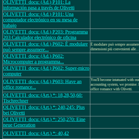
OLIVETTI_docu: (Ad.) P101: La
información pasa a través de Olivetti
OLIVETTI_docu: (Ad.) P101: Una
computador electrónico en su mesa de
trabajo
OLIVETTI_docu: (Ad.) P203: Programma
203 Calculador electrónico de oficina
OLIVETTI_docu: (Ad.) P602: È modulare
È modulare può sempre assumere
può sempre assumere...
dimensioni più convenienti alle
OLIVETTI_docu: (Ad.) P602:
Microcomputer a programma...
OLIVETTI_docu: (Ad.) P602: Super-micro
computer
You'll become intatuated with ou
OLIVETTI_docu: (Ad.) P603: Have an
accounting system, we promise.
office romance...
office romance with Olivetti.
OLIVETTI_docu: (Art.) *: 18,28,50,60:
Tischrechner
OLIVETTI_docu: (Art.) *: 240,245: Plus
bei Olivetti
OLIVETTI_docu: (Art.) *: 250,270: Eine
neue Generation
OLIVETTI_docu: (Art.) *: 40,42