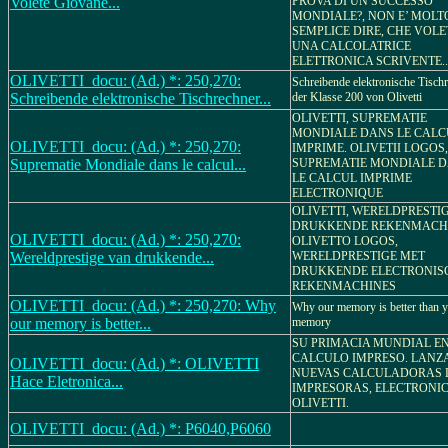
Volete Giovane...
PROVA DI UN SUCCESSO
MONDIALE?, NON E’ MOLTO
SEMPLICE DIRE, CHE VOLE
UNA CALCOLATRICE
ELETTRONICA SCRIVENTE..
OLIVETTI_docu: (Ad.) *: 250,270:
Schreibende elektronische Tisch
Schreibende elektronische Tischrechner...
der Klasse 200 von Olivetti
OLIVETTI, SUPREMATIE
MONDIALE DANS LE CALC
OLIVETTI_docu: (Ad.) *: 250,270:
IMPRIME. OLIVETII LOGOS,
Suprematie Mondiale dans le calcul...
SUPREMATIE MONDIALE 
LE CALCUL IMPRIME
ELECTRONIQUE
OLIVETTI, WERELDPRESTI
DRUKKENDE REKENMACHI
OLIVETTI_docu: (Ad.) *: 250,270:
OLIVETTO LOGOS,
Wereldprestige van drukkende...
WERELDPRESTIGE MET
DRUKKENDE ELECTRONIS
REKENMACHINES
OLIVETTI_docu: (Ad.) *: 250,270: Why
Why our memory is better than 
our memory is better...
memory
SU PRIMACIA MUNDIAL EN
CALCULO IMPRESO. LANZ
OLIVETTI_docu: (Ad.) *: OLIVETTI
NUEVAS CALCULADORAS 
Hace Eletronica...
IMPRESORAS, ELECTRONIC
OLIVETTI.
OLIVETTI_docu: (Ad.) *: P6040,P6060