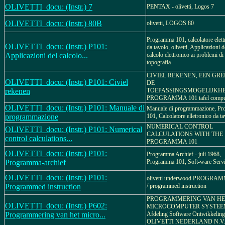
OLIVETTI_docu: (Instr.) 7
PENTAX - olivetti, Logos 7
OLIVETTI_docu: (Instr.) 80B
olivetti, LOGOS 80
Programma 101, calcolatore elett
OLIVETTI_docu: (Instr.) P101:
da tavolo, olivetti, Applicazioni d
Applicazioni del calcolo...
calcolo elettronico ai problemi di
topografia
CIVIEL REKENEN, EEN GRE
OLIVETTI_docu: (Instr.) P101: Civiel
DE
rekenen
TOEPASSINGSMOGELIJKH
PROGRAMMA 101 tafel compu
OLIVETTI_docu: (Instr.) P101: Manuale di
Manuale di programmazione, P
programmazione
101, Calcolatore elletronico da ta
NUMERICAL CONTROL
OLIVETTI_docu: (Instr.) P101: Numerical
CALCULATIONS WITH THE
control calculations...
PROGRAMMA 101
OLIVETTI_docu: (Instr.) P101:
Programma Archief - juli 1968,
Programma-archief
Programma 101, Soft-ware Serv
OLIVETTI_docu: (Instr.) P101:
olivetti underwood PROGRA
Programmed instruction
/ programmed instruction
PROGRAMMERING VAN HE
OLIVETTI_docu: (Instr.) P602:
MICROCOMPUTER SYSTEEM
Programmering van het micro...
Afdeling Software Ontwikkeling
OLIVETTI NEDERLAND N.V.