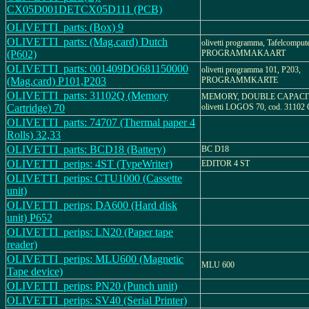
CX05D001DETCX05D111 (PCB)
OLIVETTI_parts: (Box) 9
OLIVETTI_parts: (Mag.card) Dutch
olivetti programma, Tafelcompute
(P602)
PROGRAMMAKAART
OLIVETTI_parts: 001409DO681150000
olivetti programma 101, P203,
(Mag.card) P101,P203
PROGRAMMKARTE
OLIVETTI_parts: 31102Q (Memory
MEMORY, DOUBLE CAPACI
Cartridge) 70
olivetti LOGOS 70, cod. 31102
OLIVETTI_parts: 74707 (Thermal paper 4
Rolls) 32,33
OLIVETTI_parts: BCD18 (Battery)
BC D18
OLIVETTI_perips: 4ST (TypeWriter)
EDITOR 4 ST
OLIVETTI_perips: CTU1000 (Cassette
unit)
OLIVETTI_perips: DA600 (Hard disk
unit) P652
OLIVETTI_perips: LN20 (Paper tape
reader)
OLIVETTI_perips: MLU600 (Magnetic
MLU 600
Tape device)
OLIVETTI_perips: PN20 (Punch unit)
OLIVETTI_perips: SV40 (Serial Printer)