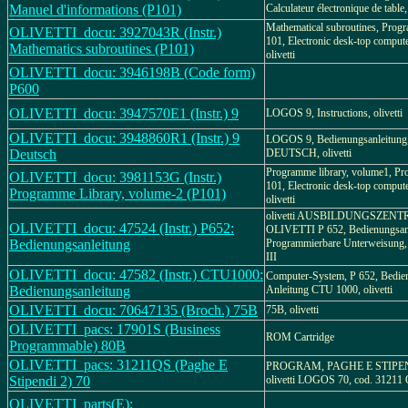
Manuel d'informations (P101)
Calculateur électronique de table, 
Mathematical subroutines, Prog
OLIVETTI_docu: 3927043R (Instr.)
101, Electronic desk-top compute
Mathematics subroutines (P101)
olivetti
OLIVETTI_docu: 3946198B (Code form)
P600
OLIVETTI_docu: 3947570E1 (Instr.) 9
LOGOS 9, Instructions, olivetti
OLIVETTI_docu: 3948860R1 (Instr.) 9
LOGOS 9, Bedienungsanleitung
Deutsch
DEUTSCH, olivetti
Programme library, volume1, P
OLIVETTI_docu: 3981153G (Instr.)
101, Electronic desk-top compute
Programme Library, volume-2 (P101)
olivetti
olivetti AUSBILDUNGSZENT
OLIVETTI_docu: 47524 (Instr.) P652:
OLIVETTI P 652, Bedienungsanl
Bedienungsanleitung
Programmierbare Unterweisung
III
OLIVETTI_docu: 47582 (Instr.) CTU1000:
Computer-System, P 652, Bedie
Bedienungsanleitung
Anleitung CTU 1000, olivetti
OLIVETTI_docu: 70647135 (Broch.) 75B
75B, olivetti
OLIVETTI_pacs: 17901S (Business
ROM Cartridge
Programmable) 80B
OLIVETTI_pacs: 31211QS (Paghe E
PROGRAM, PAGHE E STIPEN
Stipendi 2) 70
olivetti LOGOS 70, cod. 31211
OLIVETTI_parts(E):