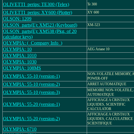
OLIVETTI_perips: TE300 (Telex)
Te 300
OLIVETTI_perips: XY600 (Plotter)
XY 600
OLSON: 1209
OLSON_parts(E): XM523 (Keyboard)
XM-523
OLSON_parts(E): XM538 (Pkg. of 20
calculator keys)
OLYMPIA: (_Company Info_)
OLYMPIA: 10
AEG Ariane 10
OLYMPIA: 1010
OLYMPIA: 1030
OLYMPIA: 108MS
NON-VOLATILE MEMORY, 
OLYMPIA: 55-10 (version-1)
POWER-OFF
OLYMPIA: 55-10 (version-2)
ARRET AUTOMATIQUE
MEMOIRE NON-VOLATILE,
OLYMPIA: 55-10 (version-3)
AUTOMATIQUE
AFFICHAGE A CRISTAUX
OLYMPIA: 55-20 (version-1)
LIQUIDES, SCIENTIFIC
CALCULATOR
AFFICHAGE A CRISTAUX
OLYMPIA: 55-20 (version-2)
LIQUIDES, CALCULATRICE
SCIENTIFIQUE
OLYMPIA: 6710