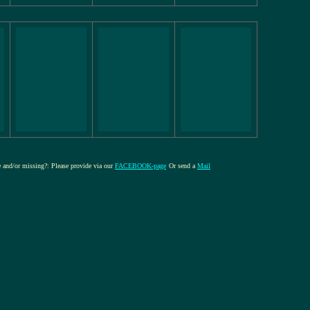
re and/or missing?: Please provide via our
FACEBOOK-page
Or send a
Mail