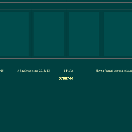
13-jul-2026
# Pageloads since 2018: 13
1 Pic(s),
Have a (better) personal pictu