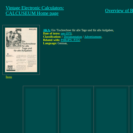
Vintage Electronic Calculators:
Overview of B
CALCUSEUM Home page
AKA:
Ein Tischrechner für alle Tage und für alle Aufgaben
,
Date of intro:
sep-1970
,
Classification:
/
Documentation
/
Advertisement
,
Related with:
PHILIPS: P252
,
Language:
German
,
Item