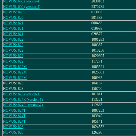
NOVUS: 650 (version-4)
2030163
NOVUS: 650 (version-4)
2375785
NOVUS: 820
013035
NOVUS: 820
201383
NOVUS: 821
000463
NOVUS: 821
019938
NOVUS: 821
028577
NOVUS: 822
1001283
NOVUS: 822
100367
NOVUS: 822
1013256
NOVUS: 822
1020695
NOVUS: 822
117271
NOVUS: 822M
1005521
NOVUS: 822M
1025361
NOVUS: 822M
106937
NOVUS: 823
104167
NOVUS: 823
156756
NOVUS: 823 (version-1)
101811
NOVUS: 824R (version-1)
113221
NOVUS: 824R (version-2)
112665
NOVUS: 824T
1007253
NOVUS: 824T
103942
NOVUS: 824T
105141
NOVUS: 826
1024552
NOVUS: 826
126298