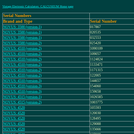
Vintage Electronic Calculators: CALCUSEUM Home page
Serial Numbers
Brand and Type
Serial Number
NOVUS: 3500 (version-1)
017867
NOVUS: 3500 (version-1)
020535
NOVUS: 3500 (version-1)
032553
NOVUS: 3500 (version-2)
025420
NOVUS: 4510 (version-2)
1090109
NOVUS: 4510 (version-2)
109057
NOVUS: 4510 (version-2)
1124824
NOVUS: 4510 (version-2)
1133471
NOVUS: 4510 (version-2)
1171315
NOVUS: 4510 (version-2)
122005
NOVUS: 4510 (version-3)
144657
NOVUS: 4510 (version-3)
154060
NOVUS: 4510 (version-3)
159658
NOVUS: 4515 (version-1)
1026585
NOVUS: 4515 (version-2)
1003775
NOVUS: 4520
105593
NOVUS: 4520
120030
NOVUS: 4520
128495
NOVUS: 4520
129088
NOVUS: 4520
135666