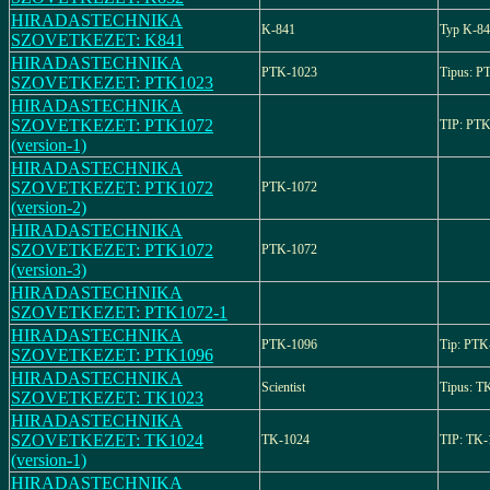
HIRADASTECHNIKA
K-841
Typ K-8
SZOVETKEZET: K841
HIRADASTECHNIKA
PTK-1023
Tipus: P
SZOVETKEZET: PTK1023
HIRADASTECHNIKA
SZOVETKEZET: PTK1072
TIP: PT
(version-1)
HIRADASTECHNIKA
SZOVETKEZET: PTK1072
PTK-1072
(version-2)
HIRADASTECHNIKA
SZOVETKEZET: PTK1072
PTK-1072
(version-3)
HIRADASTECHNIKA
SZOVETKEZET: PTK1072-1
HIRADASTECHNIKA
PTK-1096
Tip: PTK
SZOVETKEZET: PTK1096
HIRADASTECHNIKA
Scientist
Tipus: T
SZOVETKEZET: TK1023
HIRADASTECHNIKA
SZOVETKEZET: TK1024
TK-1024
TIP: TK-
(version-1)
HIRADASTECHNIKA